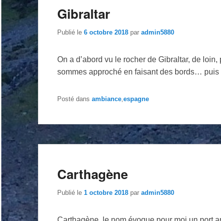
Gibraltar
Publié le
6 octobre 2018
par
admin5880
On a d’abord vu le rocher de Gibraltar, de loi
sommes approché en faisant des bords… puis a
Posté dans
ambiance
,
espagne
Carthagène
Publié le
1 octobre 2018
par
admin5880
Carthagène, le nom évoque pour moi un port anti