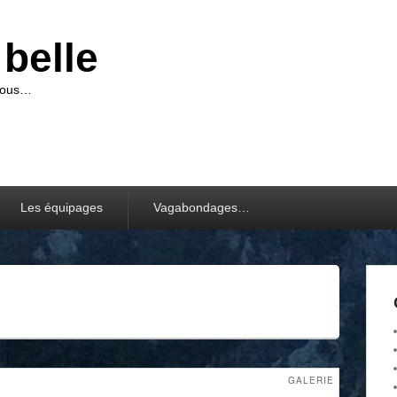
belle
-vous…
Les équipages
Vagabondages…
GALERIE