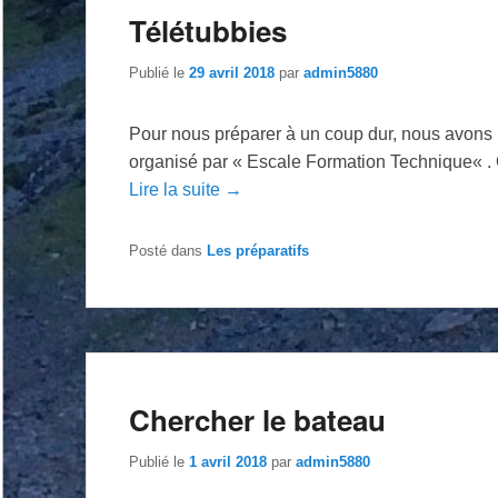
Télétubbies
Publié le
29 avril 2018
par
admin5880
Pour nous préparer à un coup dur, nous avons p
organisé par « Escale Formation Technique« . 
Lire la suite →
Posté dans
Les préparatifs
Chercher le bateau
Publié le
1 avril 2018
par
admin5880