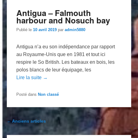
Antigua – Falmouth
harbour and Nosuch bay
Publié le
10 avril 2019
par
admin5880
Antigua n’a eu son indépendance par rapport
au Royaume-Unis que en 1981 et tout ici
respire le So British. Les bateaux en bois, les
polos blancs de leur équipage, les
Lire la suite →
Posté dans
Non classé
Navigation dans les articles
←
Anciens articles