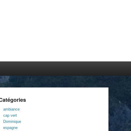
Catégories
ambiance
cap vert
Dominique
espagne