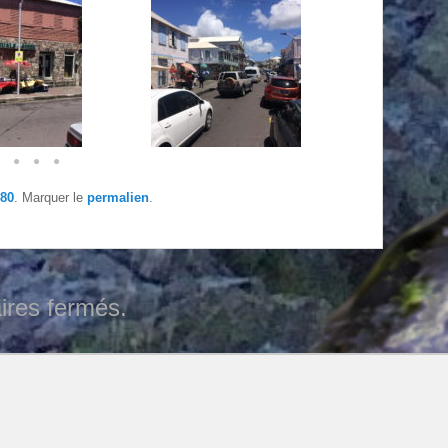
80
. Marquer le
permalien
.
res fermés.