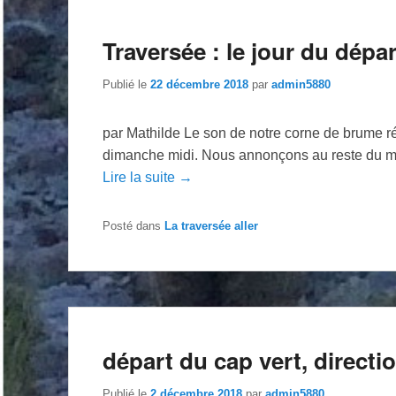
Traversée : le jour du dépar
Publié le
22 décembre 2018
par
admin5880
par Mathilde Le son de notre corne de brume 
dimanche midi. Nous annonçons au reste du mo
Lire la suite →
Posté dans
La traversée aller
départ du cap vert, directi
Publié le
2 décembre 2018
par
admin5880