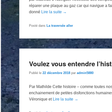
réparer une plaque au gaz car qui navigue a fai
donné
Lire la suite →
Posté dans
La traversée aller
Voulez vous entendre l’his
Publié le
22 décembre 2018
par
admin5880
Par Mathilde Cette histoire – comme toutes nos
enchainement de petites disfonctions humaines 
Véronique et
Lire la suite →