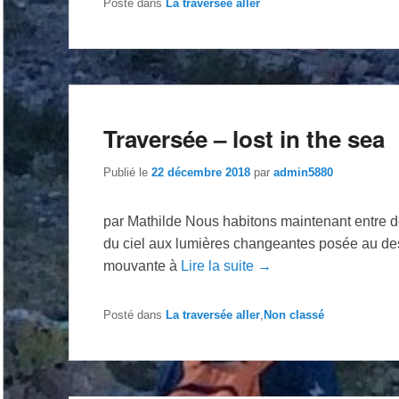
Posté dans
La traversée aller
Traversée – lost in the sea
Publié le
22 décembre 2018
par
admin5880
par Mathilde Nous habitons maintenant entre 
du ciel aux lumières changeantes posée au des
mouvante à
Lire la suite →
Posté dans
La traversée aller
,
Non classé