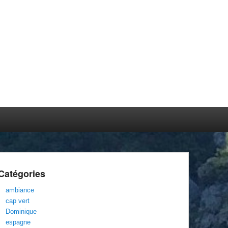
Catégories
ambiance
cap vert
Dominique
espagne