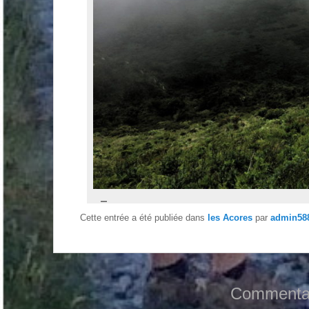
Cette entrée a été publiée dans
les Acores
par
admin58
Commentai