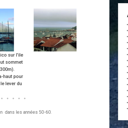
Le Rara, 
l'association
Père Jaouen
Clément, qui é
à Male
tion dans les années 50-60.