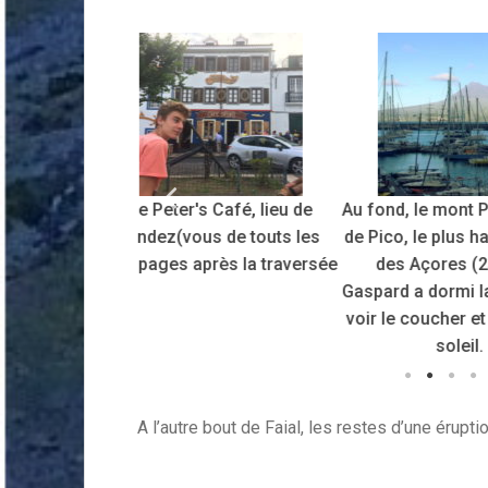
s Café, lieu de
Au fond, le mont Pico sur l'ile
us de touts les
de Pico, le plus haut sommet
près la traversée
des Açores (2300m).
Gaspard a dormi la-haut pour
voir le coucher et le lever du
soleil.
A l’autre bout de Faial, les restes d’une érup