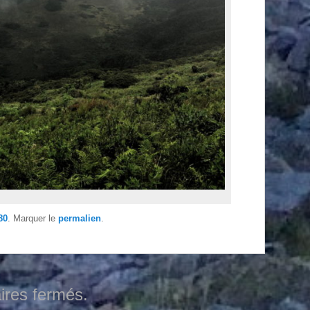
80
. Marquer le
permalien
.
res fermés.